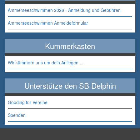
Ammerseeschwimmen 2026 - Anmeldung und Gebühren
Ammerseeschwimmen Anmeldeformular
Kummerkasten
Wir kümmern uns um dein Anliegen ...
Unterstütze den SB Delphin
Gooding für Vereine
Spenden