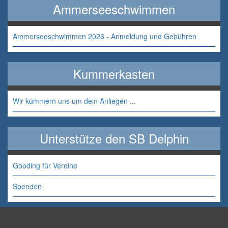
Ammerseeschwimmen
Ammerseeschwimmen 2026 - Anmeldung und Gebühren
Kummerkasten
Wir kümmern uns um dein Anliegen ...
Unterstütze den SB Delphin
Gooding für Vereine
Spenden