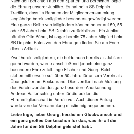
Nach den Berichten aus den Sparten und Bereichen folgte
die Ehrung unserer Jubiläre. Es hat beim SB Delphin
Tradition, dass im Rahmen der Mitgliederversammlung
langjährige Vereinsmitglieder besonders gewürdigt werden.
Eine ganze Reihe von Mitgliedern können heuer auf 50, 55
oder 65 Jahre beim SB Delphin zurückblicken. Ein Jubilar,
nämlich Otto Böhm, ist sogar bereits 75 Jahre Mitglied beim
SB Delphin. Fotos von den Ehrungen finden Sie am Ende
dieses Artikels.
Zwei Vereinsmitgiedern, die beide auch bereits als Jubilare
geehrt wurden, wurde anschließend jedoch eine ganz
besondere Ehre zuteil. Inge Fischer und Georg Reich
stehen mittlerweile seit über 50 Jahre für unsern Verein als
Übungsleiter am Beckenrand. Dies verdient nach Meinung
des Vereinsvorstandes ganz besordere Anerkennung.
Andreas Baiter schlug daher für die beiden die
Ehrenmitgliedschaft im Verein vor. Auch dieser Antrag
wurde von der Versammlung einstimmig angenommen.
Liebe Inge, lieber Georg, herzlichen Glückwunsch und
ein ganz großes Dankeschön für das, was ihr all die
Jahre für den SB Delphin geleistet habt.