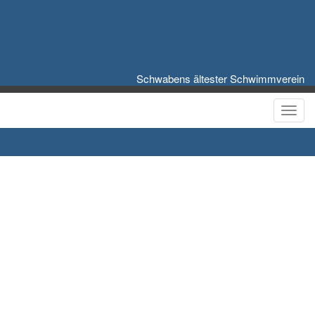
Schwabens ältester Schwimmverein
Toggl