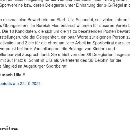
Sportvereine bzw. deren Delegierte unter Einhaltung der 3-G-Regel in 
e diesmal eine Bewerberin am Start: Ulla Schendel, seit vielen Jahren i
s Übungsleiterin im Bereich Elementarschwimmen für unseren Verein tä
hl. Die 18 Kandidaten, die sich um die 11 zu besetzenden Posten bewar
Vorstellungsrunde die Gelegenheit, ein paar Worte zur eigenen Person z
tivation und Ziele für die ehrenamtliche Arbeit im Sportbeitrat darzule
hwerpunkt bei ihrer Vorstellung auf die Belange von Kindern und
ffenbar viel Zuspruch fand. Sie erhielt von den 88 Delegierten insgesa
t auf Platz 6. Somit ist Ulla als Vertreterin des SB Delphin für die
Mitglied im Augsburger Sportbeirat.
unsch Ulla !!
beirats am 25.10.2021
spitze