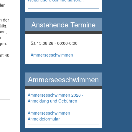
der
n der
Anstehende Termine
tig,
ben,
u
Sa 15.08.26 - 00:00
-
0:00
gen.
Ammerseeschwimmen
mt 40
Ammerseeschwimmen
Ammerseeschwimmen 2026 -
Anmeldung und Gebühren
Ammerseeschwimmen
Anmeldeformular