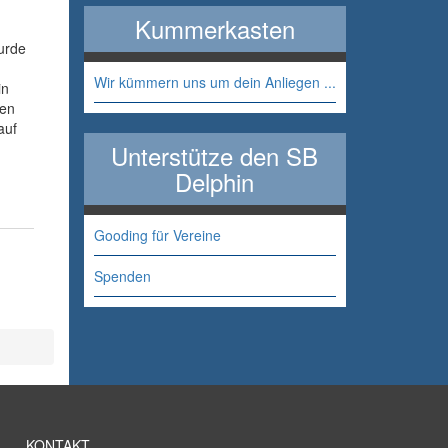
Kummerkasten
urde
Wir kümmern uns um dein Anliegen ...
in
gen
auf
Unterstütze den SB
Delphin
Gooding für Vereine
Spenden
KONTAKT