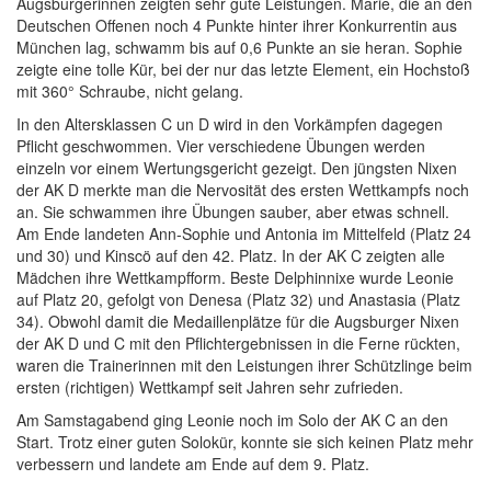
Augsburgerinnen zeigten sehr gute Leistungen. Marie, die an den
Deutschen Offenen noch 4 Punkte hinter ihrer Konkurrentin aus
München lag, schwamm bis auf 0,6 Punkte an sie heran. Sophie
zeigte eine tolle Kür, bei der nur das letzte Element, ein Hochstoß
mit 360° Schraube, nicht gelang.
In den Altersklassen C un D wird in den Vorkämpfen dagegen
Pflicht geschwommen. Vier verschiedene Übungen werden
einzeln vor einem Wertungsgericht gezeigt. Den jüngsten Nixen
der AK D merkte man die Nervosität des ersten Wettkampfs noch
an. Sie schwammen ihre Übungen sauber, aber etwas schnell.
Am Ende landeten Ann-Sophie und Antonia im Mittelfeld (Platz 24
und 30) und Kinscö auf den 42. Platz. In der AK C zeigten alle
Mädchen ihre Wettkampfform. Beste Delphinnixe wurde Leonie
auf Platz 20, gefolgt von Denesa (Platz 32) und Anastasia (Platz
34). Obwohl damit die Medaillenplätze für die Augsburger Nixen
der AK D und C mit den Pflichtergebnissen in die Ferne rückten,
waren die Trainerinnen mit den Leistungen ihrer Schützlinge beim
ersten (richtigen) Wettkampf seit Jahren sehr zufrieden.
Am Samstagabend ging Leonie noch im Solo der AK C an den
Start. Trotz einer guten Solokür, konnte sie sich keinen Platz mehr
verbessern und landete am Ende auf dem 9. Platz.