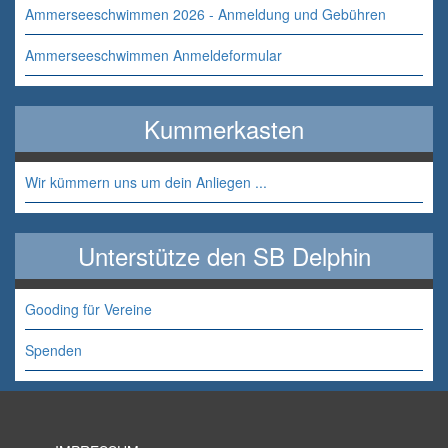
Ammerseeschwimmen 2026 - Anmeldung und Gebühren
Ammerseeschwimmen Anmeldeformular
Kummerkasten
Wir kümmern uns um dein Anliegen ...
Unterstütze den SB Delphin
Gooding für Vereine
Spenden