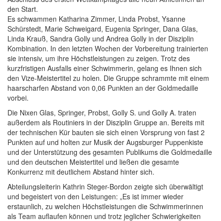
den Start.
Es schwammen Katharina Zimmer, Linda Probst, Ysanne
Schürstedt, Marie Schweigard, Eugenia Springer, Dana Glas,
Linda Krauß, Sandra Golly und Andrea Golly in der Disziplin
Kombination. In den letzten Wochen der Vorbereitung trainierten
sie intensiv, um ihre Höchstleistungen zu zeigen. Trotz des
kurzfristigen Ausfalls einer Schwimmerin, gelang es Ihnen sich
den Vize-Meistertitel zu holen. Die Gruppe schrammte mit einem
haarscharfen Abstand von 0,06 Punkten an der Goldmedaille
vorbei.
Die Nixen Glas, Springer, Probst, Golly S. und Golly A. traten
außerdem als Routiniers in der Disziplin Gruppe an. Bereits mit
der technischen Kür bauten sie sich einen Vorsprung von fast 2
Punkten auf und holten zur Musik der Augsburger Puppenkiste
und der Unterstützung des gesamten Publikums die Goldmedaille
und den deutschen Meistertitel und ließen die gesamte
Konkurrenz mit deutlichem Abstand hinter sich.
Abteilungsleiterin Kathrin Steger-Bordon zeigte sich überwältigt
und begeistert von den Leistungen: „Es ist immer wieder
erstaunlich, zu welchen Höchstleistungen die Schwimmerinnen
als Team auflaufen können und trotz jeglicher Schwierigkeiten