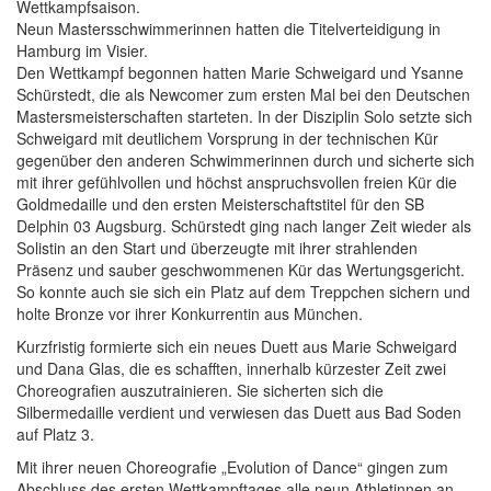
Wettkampfsaison.
Neun Mastersschwimmerinnen hatten die Titelverteidigung in
Hamburg im Visier.
Den Wettkampf begonnen hatten Marie Schweigard und Ysanne
Schürstedt, die als Newcomer zum ersten Mal bei den Deutschen
Mastersmeisterschaften starteten. In der Disziplin Solo setzte sich
Schweigard mit deutlichem Vorsprung in der technischen Kür
gegenüber den anderen Schwimmerinnen durch und sicherte sich
mit ihrer gefühlvollen und höchst anspruchsvollen freien Kür die
Goldmedaille und den ersten Meisterschaftstitel für den SB
Delphin 03 Augsburg. Schürstedt ging nach langer Zeit wieder als
Solistin an den Start und überzeugte mit ihrer strahlenden
Präsenz und sauber geschwommenen Kür das Wertungsgericht.
So konnte auch sie sich ein Platz auf dem Treppchen sichern und
holte Bronze vor ihrer Konkurrentin aus München.
Kurzfristig formierte sich ein neues Duett aus Marie Schweigard
und Dana Glas, die es schafften, innerhalb kürzester Zeit zwei
Choreografien auszutrainieren. Sie sicherten sich die
Silbermedaille verdient und verwiesen das Duett aus Bad Soden
auf Platz 3.
Mit ihrer neuen Choreografie „Evolution of Dance“ gingen zum
Abschluss des ersten Wettkampftages alle neun Athletinnen an