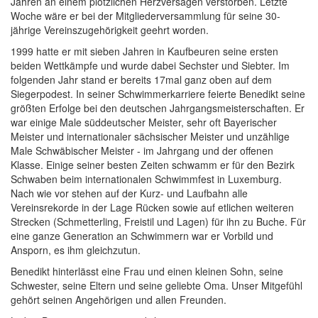
Jahren an einem plötzlichen Herzversagen verstorben. Letzte
Woche wäre er bei der Mitgliederversammlung für seine 30-
jährige Vereinszugehörigkeit geehrt worden.
1999 hatte er mit sieben Jahren in Kaufbeuren seine ersten
beiden Wettkämpfe und wurde dabei Sechster und Siebter. Im
folgenden Jahr stand er bereits 17mal ganz oben auf dem
Siegerpodest. In seiner Schwimmerkarriere feierte Benedikt seine
größten Erfolge bei den deutschen Jahrgangsmeisterschaften. Er
war einige Male süddeutscher Meister, sehr oft Bayerischer
Meister und internationaler sächsischer Meister und unzählige
Male Schwäbischer Meister - im Jahrgang und der offenen
Klasse. Einige seiner besten Zeiten schwamm er für den Bezirk
Schwaben beim internationalen Schwimmfest in Luxemburg.
Nach wie vor stehen auf der Kurz- und Laufbahn alle
Vereinsrekorde in der Lage Rücken sowie auf etlichen weiteren
Strecken (Schmetterling, Freistil und Lagen) für ihn zu Buche. Für
eine ganze Generation an Schwimmern war er Vorbild und
Ansporn, es ihm gleichzutun.
Benedikt hinterlässt eine Frau und einen kleinen Sohn, seine
Schwester, seine Eltern und seine geliebte Oma. Unser Mitgefühl
gehört seinen Angehörigen und allen Freunden.