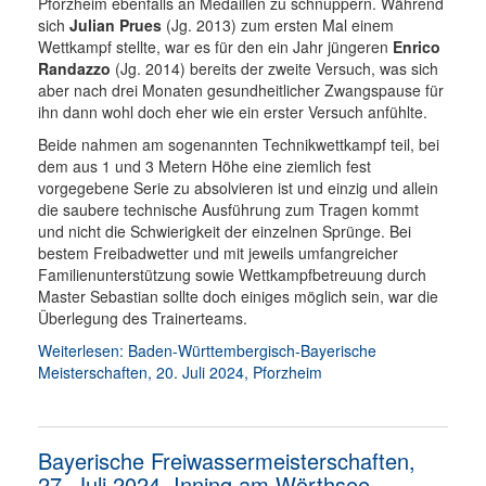
Pforzheim ebenfalls an Medaillen zu schnuppern. Während
sich
Julian Prues
(Jg. 2013) zum ersten Mal einem
Wettkampf stellte, war es für den ein Jahr jüngeren
Enrico
Randazzo
(Jg. 2014) bereits der zweite Versuch, was sich
aber nach drei Monaten gesundheitlicher Zwangspause für
ihn dann wohl doch eher wie ein erster Versuch anfühlte.
Beide nahmen am sogenannten Technikwettkampf teil, bei
dem aus 1 und 3 Metern Höhe eine ziemlich fest
vorgegebene Serie zu absolvieren ist und einzig und allein
die saubere technische Ausführung zum Tragen kommt
und nicht die Schwierigkeit der einzelnen Sprünge. Bei
bestem Freibadwetter und mit jeweils umfangreicher
Familienunterstützung sowie Wettkampfbetreuung durch
Master Sebastian sollte doch einiges möglich sein, war die
Überlegung des Trainerteams.
Weiterlesen: Baden-Württembergisch-Bayerische
Meisterschaften, 20. Juli 2024, Pforzheim
Bayerische Freiwassermeisterschaften,
27. Juli 2024, Inning am Wörthsee