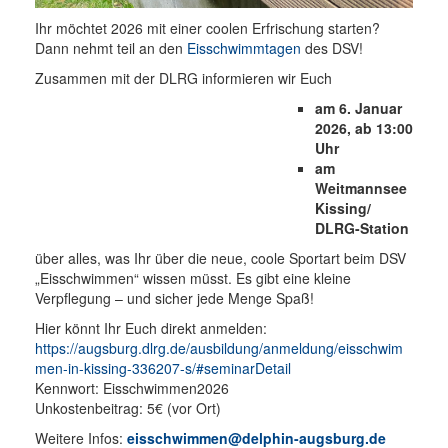
Ihr möchtet 2026 mit einer coolen Erfrischung starten?
Dann nehmt teil an den
Eisschwimmtagen
des DSV!
Zusammen mit der DLRG informieren wir Euch
am 6. Januar
2026, ab 13:00
Uhr
am
Weitmannsee
Kissing/
DLRG-Station
über alles, was Ihr über die neue, coole Sportart beim DSV
„Eisschwimmen“ wissen müsst. Es gibt eine kleine
Verpflegung – und sicher jede Menge Spaß!
Hier könnt Ihr Euch direkt anmelden:
https://augsburg.dlrg.de/ausbildung/anmeldung/eisschwim
men-in-kissing-336207-s/#seminarDetail
Kennwort: Eisschwimmen2026
Unkostenbeitrag: 5€ (vor Ort)
Weitere Infos:
eisschwimmen@delphin-augsburg.de