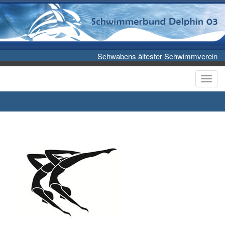
Schwabens ältester Schwimmverein
Toggl