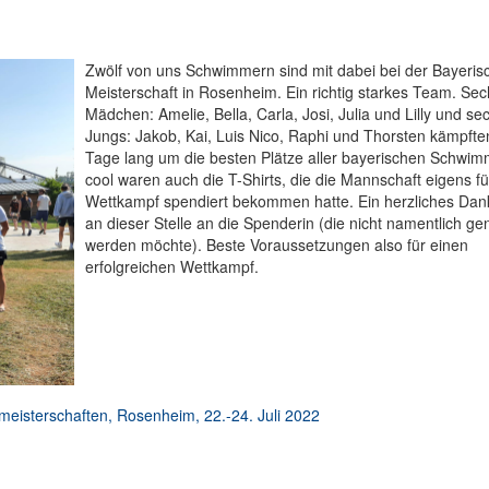
Zwölf von uns Schwimmern sind mit dabei bei der Bayeris
Meisterschaft in Rosenheim. Ein richtig starkes Team. Se
Mädchen: Amelie, Bella, Carla, Josi, Julia und Lilly und se
Jungs: Jakob, Kai, Luis Nico, Raphi und Thorsten kämpfte
Tage lang um die besten Plätze aller bayerischen Schwimm
cool waren auch die T-Shirts, die die Mannschaft eigens fü
Wettkampf spendiert bekommen hatte. Ein herzliches Da
an dieser Stelle an die Spenderin (die nicht namentlich ge
werden möchte). Beste Voraussetzungen also für einen
erfolgreichen Wettkampf.
meisterschaften, Rosenheim, 22.-24. Juli 2022