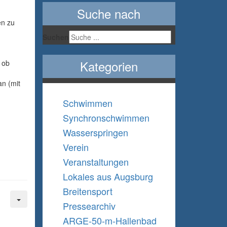
Suche nach
en zu
Suchen
Kategorien
 ob
n (mit
Schwimmen
Synchronschwimmen
Wasserspringen
Verein
Veranstaltungen
Lokales aus Augsburg
Breitensport
Pressearchiv
ARGE-50-m-Hallenbad