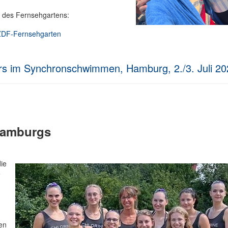
n des Fernsehgartens:
 ZDF-Fernsehgarten
rs im Synchronschwimmen, Hamburg, 2./3. Juli 20
Hamburgs
die
e
en