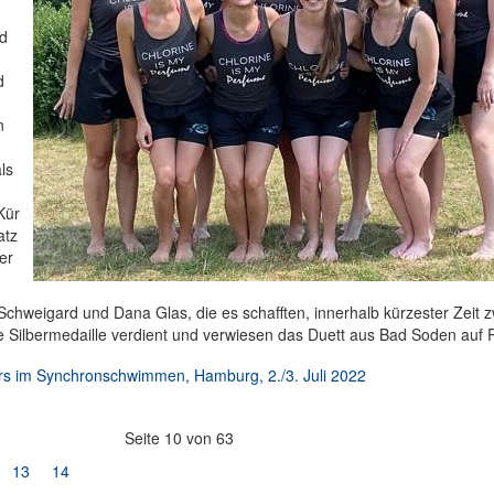
rd
d
n
ls
Kür
atz
er
 Schweigard und Dana Glas, die es schafften, innerhalb kürzester Zeit z
ie Silbermedaille verdient und verwiesen das Duett aus Bad Soden auf P
ers im Synchronschwimmen, Hamburg, 2./3. Juli 2022
Seite 10 von 63
13
14