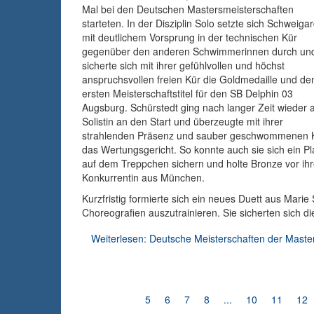
Mal bei den Deutschen Mastersmeisterschaften
starteten. In der Disziplin Solo setzte sich Schweiga
mit deutlichem Vorsprung in der technischen Kür
gegenüber den anderen Schwimmerinnen durch un
sicherte sich mit ihrer gefühlvollen und höchst
anspruchsvollen freien Kür die Goldmedaille und de
ersten Meisterschaftstitel für den SB Delphin 03
Augsburg. Schürstedt ging nach langer Zeit wieder a
Solistin an den Start und überzeugte mit ihrer
strahlenden Präsenz und sauber geschwommenen 
das Wertungsgericht. So konnte auch sie sich ein Pl
auf dem Treppchen sichern und holte Bronze vor ihr
Konkurrentin aus München.
Kurzfristig formierte sich ein neues Duett aus Marie
Choreografien auszutrainieren. Sie sicherten sich d
Weiterlesen: Deutsche Meisterschaften der Mast
5
6
7
8
...
10
11
12