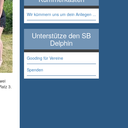
Wir kümmern uns um dein Anliegen ...
Unterstütze den SB
Delphin
Gooding für Vereine
Spenden
wei
latz 3.