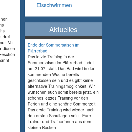
Eisschwimmen
chen
chs
Aktuelles
chs
n drei
er. Voll
Ende der Sommersaison im
r diesen
Plärrerbad
nkeschön
Das letzte Training in der
nannt
Sommersaison im Plärrerbad findet
am 21.07. statt. Das Bad wird in der
kommenden Woche bereits
geschlossen sein und es gibt keine
alternative Trainingsmöglichkeit. Wir
wünschen euch somit bereits jetzt, ein
schönes letztes Training vor den
Ferien und eine schöne Sommerzeit.
Das erste Training wird wieder nach
den ersten Schultagen sein. Eure
Trainer und Trainerinnen aus dem
kleinen Becken