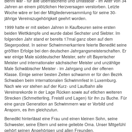
Benni war - für alle überraschend und unfassbar - im Alter von 34
Jahren an einem plötzlichen Herzversagen verstorben. Letzte
Woche wäre er bei der Mitgliederversammlung für seine 30-
jährige Vereinszugehörigkeit geehrt worden.
1999 hatte er mit sieben Jahren in Kaufbeuren seine ersten
beiden Wettkämpfe und wurde dabei Sechster und Siebter. Im
folgenden Jahr stand er bereits 17mal ganz oben auf dem
Siegerpodest. In seiner Schwimmerkarriere feierte Benedikt seine
größten Erfolge bei den deutschen Jahrgangsmeisterschaften. Er
war einige Male süddeutscher Meister, sehr oft Bayerischer
Meister und internationaler sächsischer Meister und unzählige
Male Schwäbischer Meister - im Jahrgang und der offenen
Klasse. Einige seiner besten Zeiten schwamm er für den Bezirk
Schwaben beim internationalen Schwimmfest in Luxemburg.
Nach wie vor stehen auf der Kurz- und Laufbahn alle
Vereinsrekorde in der Lage Rücken sowie auf etlichen weiteren
Strecken (Schmetterling, Freistil und Lagen) für ihn zu Buche. Für
eine ganze Generation an Schwimmern war er Vorbild und
Ansporn, es ihm gleichzutun.
Benedikt hinterlässt eine Frau und einen kleinen Sohn, seine
Schwester, seine Eltern und seine geliebte Oma. Unser Mitgefühl
gehört seinen Angehörigen und allen Freunden.